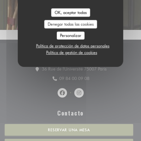
OK, aceptar todas
Denegar todas las cookies
Personalizar
Política de protección de datos personales
Política de gestión de cookies
Mapa y Contacto
((abre en una nue
36 Rue de l'Université 75007 Paris
09 84 00 09 08
Facebook ((abre en una nueva vent
Instagram ((abre en una nu
Contacto
RESERVAR UNA MESA